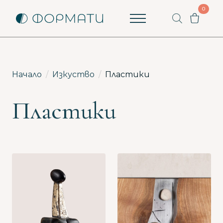
0
Пишете ни
Как можем да помогнем? Ще ви отговорим
възможно най-бързо.
Начало
Изкуство
Пластики
Вашето име
Пластики
Вашият имейл
Започни разговор
Имате ли вече разговор?
Продължи с имейл