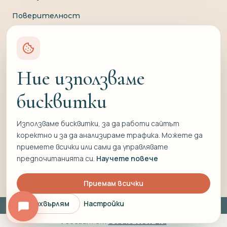
Поверителност
Доставка и плащане
Връщане и замяна
Ние използваме
Отказ от договор
бисквитки
Свържете се с нас
Използваме бисквитки, за да работи сайтът
0897 836 220
коректно и за да анализираме трафика. Можете да
info@formati.bg
приемете всички или сами да управлявате
предпочитанията си.
Научете повече
Приемам всички
Отхвърлям
Настройки
© Всички права запазени
Уебсайт от
Studio New Era