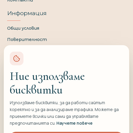
Информация
Общи условия
Поверителност
Доставка и плащане
Връщане и замяна
Ние използваме
Отказ от договор
Свържете се с нас
бисквитки
0897 836 220
Използваме бисквитки, за да работи сайтът
коректно и за да анализираме трафика. Можете да
info@formati.bg
приемете всички или сами да управлявате
предпочитанията си.
Научете повече