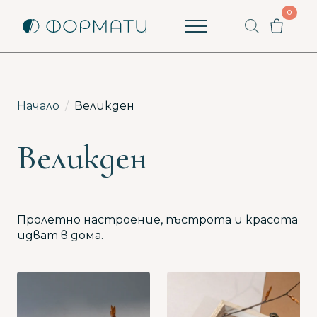
0
Пишете ни
Как можем да помогнем? Ще ви отговорим
възможно най-бързо.
Начало
Великден
Вашето име
Великден
Вашият имейл
Започни разговор
Пролетно настроение, пъстрота и красота
идват в дома.
Имате ли вече разговор?
Продължи с имейл