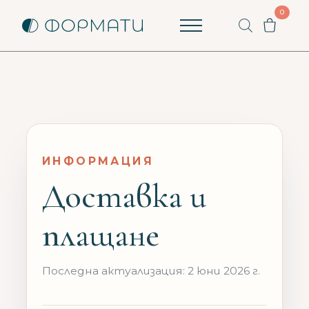
0
Пишете ни
Как можем да помогнем? Ще ви отговорим
възможно най-бързо.
Вашето име
ИНФОРМАЦИЯ
Вашият имейл
Доставка и
Започни разговор
плащане
Имате ли вече разговор?
Продължи с имейл
Последна актуализация: 2 юни 2026 г.