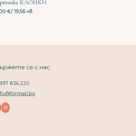
артичка КЛОНКИ
,00
€
/ 19,56 лв.
ържете се с нас
897 836 220
nfo@formati.bg