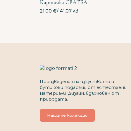
Картичка СВАТБА
21,00
€
/ 41,07 лв.
Вашето име
Вашият имейл
Започни разговор
Имате ли вече разговор?
Продължи с имейл
Произведения на изкуството и
бутикови подаръци от естествени
материали. Дизайн, вдъхновен от
природата.
Нашите колекции