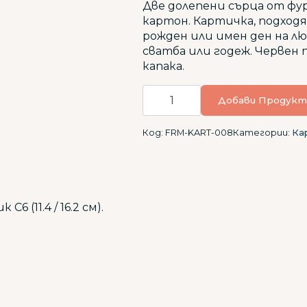
Две долепени сърца от фур
картон. Картичка, подходя
рожден или имен ден на лю
сватба или годеж. Червен 
капака.
количество
за
Добави Продукт
Картичка
СВЕТИ
ВАЛЕНТИН
Код:
FRM-KART-008
Категории:
Ка
2
C6 (11.4 / 16.2 см).