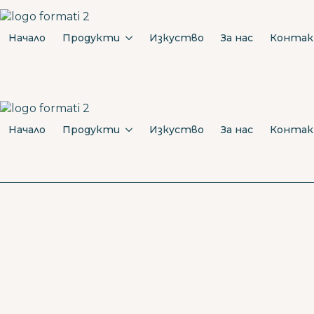
Начало
Продукти
Изкуство
За нас
Конта
Начало
Продукти
Изкуство
За нас
Конта