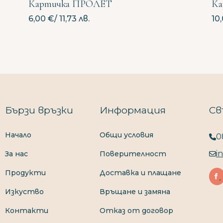
Картичка ПРОЛЕТ
К
6,00
€
/ 11,73 лв.
10
Бързи връзки
Информация
Св
Начало
Общи условия
0
i
За нас
Поверителност
Продукти
Доставка и плащане
Изкуство
Връщане и замяна
Контакти
Отказ от договор