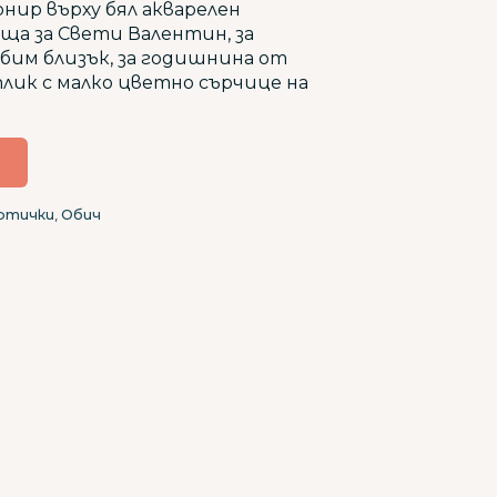
нир върху бял акварелен
ща за Свети Валентин, за
бим близък, за годишнина от
плик с малко цветно сърчице на
ртички
,
Обич