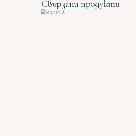
Свързани продукти
Пишете ни
Как можем да помогнем? Ще ви отговорим
възможно най-бързо.