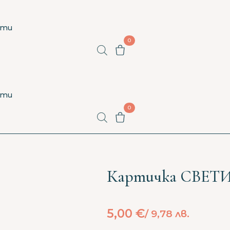
кти
0
кти
0
Картичка СВЕТ
5,00
€
/ 9,78 лв.