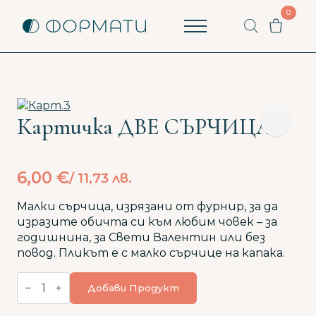
0
Пишете ни
Как можем да помогнем? Ще ви отговорим
възможно най-бързо.
Картичка ДВЕ СЪРЧИЦА
Вашето име
Вашият имейл
6,00
€
/ 11,73 лв.
Малки сърчица, изрязани от фурнир, за да
Започни разговор
изразите обичта си към любим човек – за
годишнина, за Свети Валентин или без
Имате ли вече разговор?
Продължи с имейл
повод. Пликът е с малко сърчице на капака.
количество
за
Добави Продукт
Картичка
ДВЕ