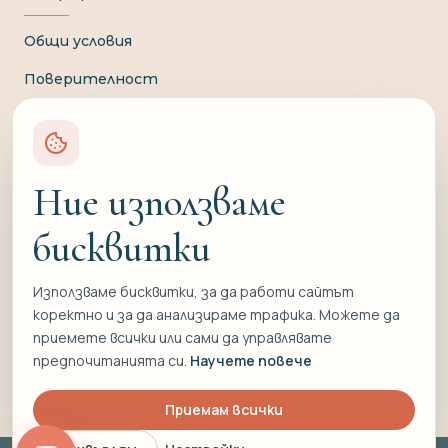
Общи условия
Поверителност
Доставка и плащане
Връщане и замяна
Ние използваме
Отказ от договор
бисквитки
Свържете се с нас
Използваме бисквитки, за да работи сайтът
0897 836 220
коректно и за да анализираме трафика. Можете да
info@formati.bg
приемете всички или сами да управлявате
предпочитанията си.
Научете повече
Приемам всички