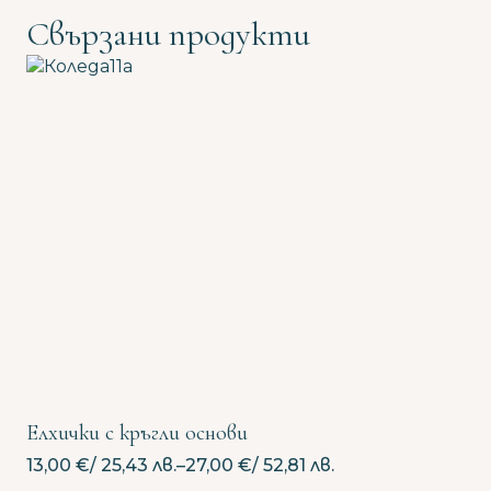
Свързани продукти
Елхички с кръгли основи
13,00
€
/ 25,43 лв.
–
27,00
€
/ 52,81 лв.
Price