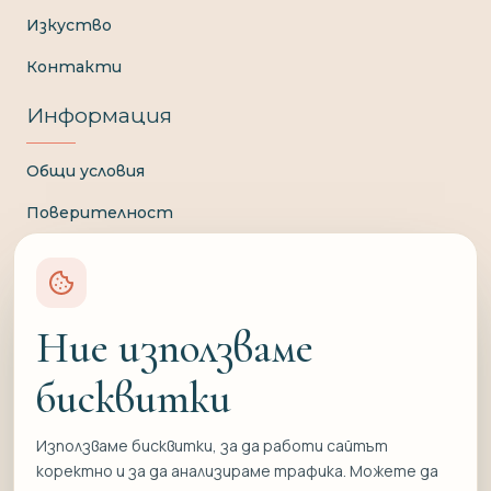
Изкуство
Контакти
Информация
Общи условия
Поверителност
Доставка и плащане
Връщане и замяна
Ние използваме
Отказ от договор
бисквитки
Свържете се с нас
Използваме бисквитки, за да работи сайтът
0897 836 220
коректно и за да анализираме трафика. Можете да
info@formati.bg