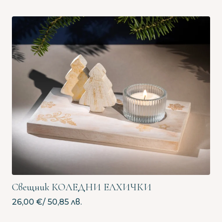
range:
13,00 €
/
25,43 лв.
through
27,00 €
/
52,81 лв.
Свещник КОЛЕДНИ ЕЛХИЧКИ
26,00
€
/ 50,85 лв.