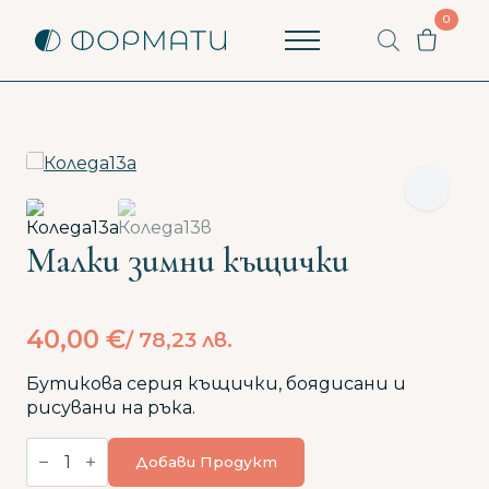
0
Пишете ни
Как можем да помогнем? Ще ви отговорим
възможно най-бързо.
Вашето име
Малки зимни къщички
Вашият имейл
Започни разговор
40,00
€
/ 78,23 лв.
Бутикова серия къщички, боядисани и
Имате ли вече разговор?
Продължи с имейл
рисувани на ръка.
количество
за
Добави Продукт
Малки