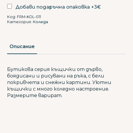
зимни
къщички
Добави подаръчна опаковка +3€
Код:
FRM-KOL-011
Категория:
Коледа
Описание
Бутикова серия къщички от дърво,
боядисани и рисувани на ръка, с бели
покривчета и снежни картини. Уютни
къщички с много коледно настроение.
Размерите варират.