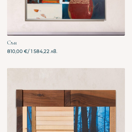
Сън
810,00
€
/ 1 584,22 лв.