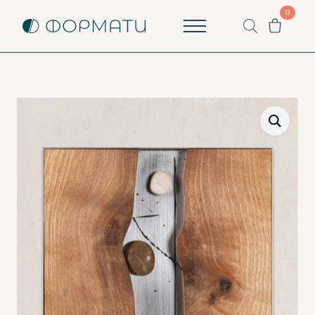
0
Пишете ни
Как можем да помогнем? Ще ви отговорим
възможно най-бързо.
Вашето име
Вашият имейл
Започни разговор
Имате ли вече разговор?
Продължи с имейл