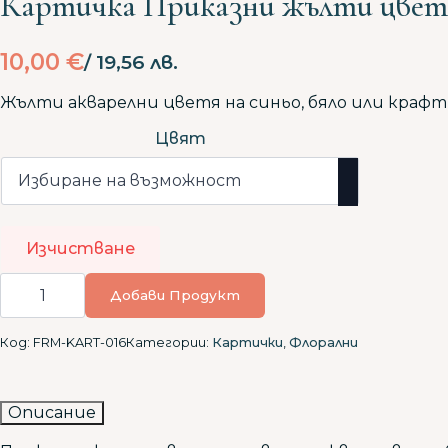
Картичка Приказни жълти цвет
10,00
€
/ 19,56 лв.
Жълти акварелни цветя на синьо, бяло или крафт
Цвят
Изчистване
количество
за
Добави Продукт
Картичка
Приказни
жълти
Код:
FRM-KART-016
Категории:
Картички
,
Флорални
цветя
Описание