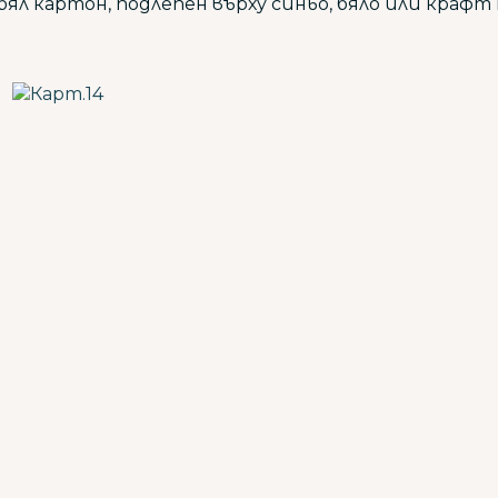
бял картон, подлепен върху синьо, бяло или крафт