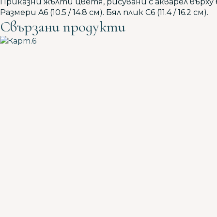
Приказни жълти цветя, рисувани с акварел върху 
Размери A6 (10.5 / 14.8 см). Бял плик C6 (11.4 / 16.2 см).
Свързани продукти