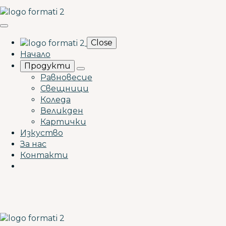
Close
Начало
Продукти
Равновесие
Свещници
Коледа
Великден
Картички
Изкуство
За нас
Контакти