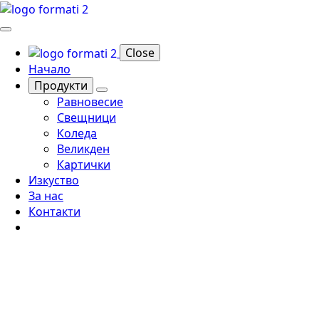
Close
Начало
Продукти
Равновесие
Свещници
Коледа
Великден
Картички
Изкуство
За нас
Контакти