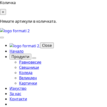
Количка
×
Нямате артикули в количката.
Close
Начало
Продукти
Равновесие
Свещници
Коледа
Великден
Картички
Изкуство
За нас
Контакти